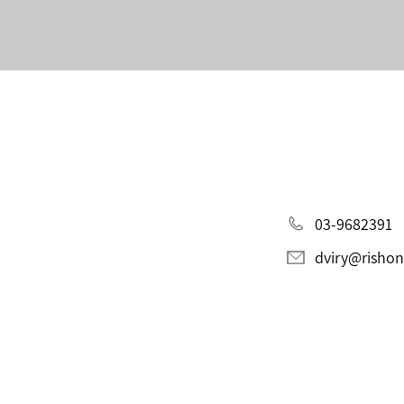
03-9682391
dviry@rishon