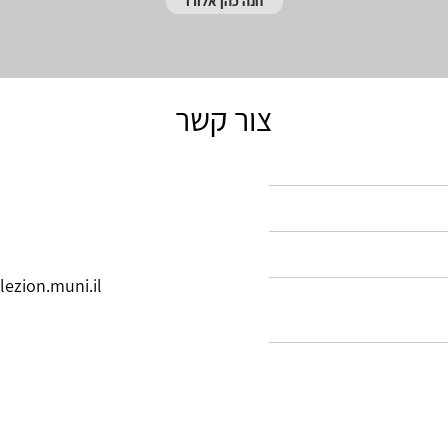
חנה כהן אלורו
צור קשר
lezion.muni.il