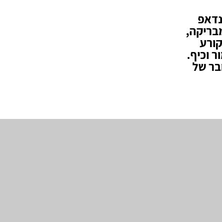
נדאפ
מבריקה,
קורע
 וכיף.
בר של